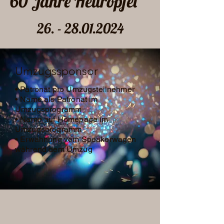
60 Jahre Heuröpfel
26. - 28.01.2024
Umzugssponsor
• Patronat pro Umzugsteilnehmer
• Name als Patronat im
Umzugsprogramm
• Name auf Homepage im
Umzugsprogramm
• Erwähnung vom Speakerwagen
während dem Umzug